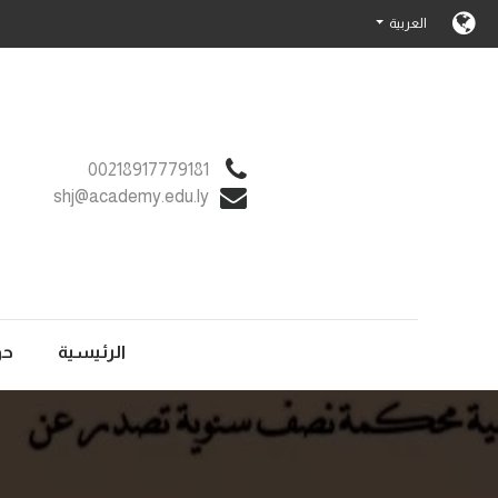
العربية
00218917779181
shj@academy.edu.ly
الرئيسية
حو